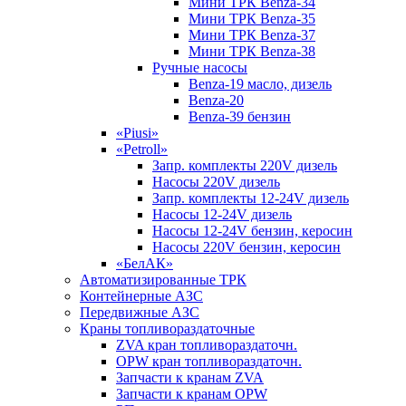
Мини ТРК Benza-34
Мини ТРК Benza-35
Мини ТРК Benza-37
Мини ТРК Benza-38
Ручные насосы
Benza-19 масло, дизель
Benza-20
Benza-39 бензин
«Piusi»
«Petroll»
Запр. комплекты 220V дизель
Насосы 220V дизель
Запр. комплекты 12-24V дизель
Насосы 12-24V дизель
Насосы 12-24V бензин, керосин
Насосы 220V бензин, керосин
«БелАК»
Автоматизированные ТРК
Контейнерные АЗС
Передвижные АЗС
Краны топливораздаточные
ZVA кран топливораздаточн.
OPW кран топливораздаточн.
Запчасти к кранам ZVA
Запчасти к кранам OPW