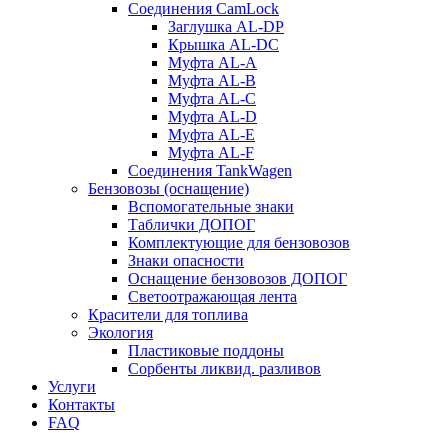
Соединения CamLock
Заглушка AL-DP
Крышка AL-DC
Муфта AL-A
Муфта AL-B
Муфта AL-C
Муфта AL-D
Муфта AL-E
Муфта AL-F
Соединения TankWagen
Бензовозы (оснащение)
Вспомогательные знаки
Таблички ДОПОГ
Комплектующие для бензовозов
Знаки опасности
Оснащение бензовозов ДОПОГ
Светоотражающая лента
Красители для топлива
Экология
Пластиковые поддоны
Сорбенты ликвид. разливов
Услуги
Контакты
FAQ