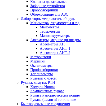
Клапаны дыхательные
Заборные устройства
Пробоотборники
Оборудование для АЗС
Лабораторн. метрологич. оборуд.
Манометры, термометры и т.д.
Манометры
Термометры
Мановакуумметры
Ареометры, мерные цилиндры
Ареометры АН
Ареометры АНТ-1
Ареометры АНТ-2
Метроштоки
Мерники
Октанометры
Пробоотборники
Топливомеры
Рулетки с лотом
Рукава, хомуты, РТИ
Хомуты Norma
Композитные рукава
Рукава напорно-всасывающие
Рукава (шланги) топливные
Быстроразъемные соединения