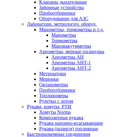
Клапаны дыхательные
Заборные устройства
Пробоотборники
Оборудование для АЗС
Лабораторн. метрологич. оборуд.
Манометры, термометры и т.д.
Манометры
Термометры
Мановакуумметры
Ареометры, мерные цилиндры
Ареометры АН
Ареометры АНТ-1
Ареометры АНТ-2
Метроштоки
Мерники
Октанометры
Пробоотборники
Топливомеры
Рулетки с лотом
Рукава, хомуты, РТИ
Хомуты Norma
Композитные рукава
Рукава напорно-всасывающие
Рукава (шланги) топливные
Быстроразъемные соединения