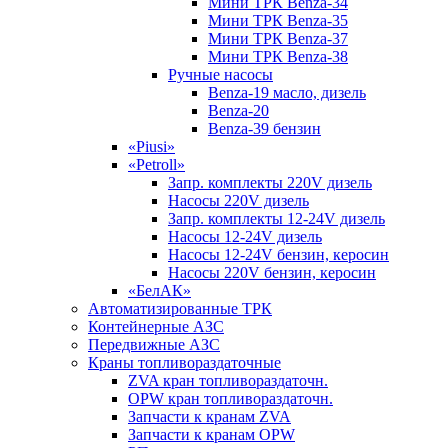
Мини ТРК Benza-34
Мини ТРК Benza-35
Мини ТРК Benza-37
Мини ТРК Benza-38
Ручные насосы
Benza-19 масло, дизель
Benza-20
Benza-39 бензин
«Piusi»
«Petroll»
Запр. комплекты 220V дизель
Насосы 220V дизель
Запр. комплекты 12-24V дизель
Насосы 12-24V дизель
Насосы 12-24V бензин, керосин
Насосы 220V бензин, керосин
«БелАК»
Автоматизированные ТРК
Контейнерные АЗС
Передвижные АЗС
Краны топливораздаточные
ZVA кран топливораздаточн.
OPW кран топливораздаточн.
Запчасти к кранам ZVA
Запчасти к кранам OPW