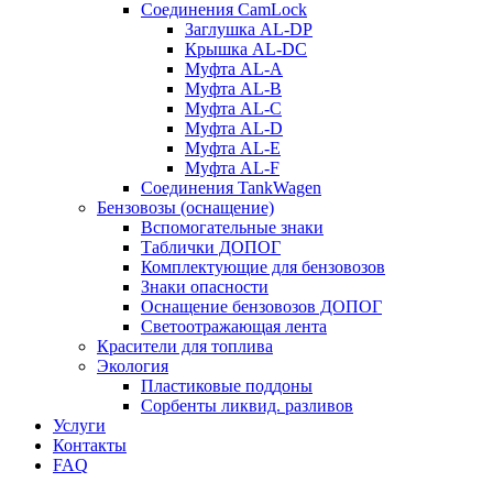
Соединения CamLock
Заглушка AL-DP
Крышка AL-DC
Муфта AL-A
Муфта AL-B
Муфта AL-C
Муфта AL-D
Муфта AL-E
Муфта AL-F
Соединения TankWagen
Бензовозы (оснащение)
Вспомогательные знаки
Таблички ДОПОГ
Комплектующие для бензовозов
Знаки опасности
Оснащение бензовозов ДОПОГ
Светоотражающая лента
Красители для топлива
Экология
Пластиковые поддоны
Сорбенты ликвид. разливов
Услуги
Контакты
FAQ