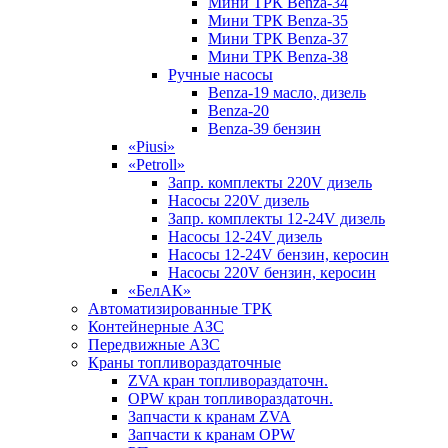
Мини ТРК Benza-34
Мини ТРК Benza-35
Мини ТРК Benza-37
Мини ТРК Benza-38
Ручные насосы
Benza-19 масло, дизель
Benza-20
Benza-39 бензин
«Piusi»
«Petroll»
Запр. комплекты 220V дизель
Насосы 220V дизель
Запр. комплекты 12-24V дизель
Насосы 12-24V дизель
Насосы 12-24V бензин, керосин
Насосы 220V бензин, керосин
«БелАК»
Автоматизированные ТРК
Контейнерные АЗС
Передвижные АЗС
Краны топливораздаточные
ZVA кран топливораздаточн.
OPW кран топливораздаточн.
Запчасти к кранам ZVA
Запчасти к кранам OPW