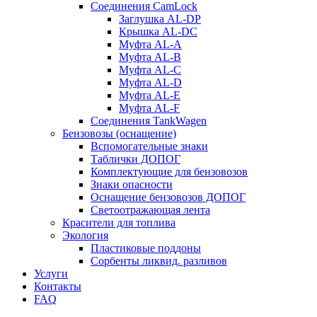
Соединения CamLock
Заглушка AL-DP
Крышка AL-DC
Муфта AL-A
Муфта AL-B
Муфта AL-C
Муфта AL-D
Муфта AL-E
Муфта AL-F
Соединения TankWagen
Бензовозы (оснащение)
Вспомогательные знаки
Таблички ДОПОГ
Комплектующие для бензовозов
Знаки опасности
Оснащение бензовозов ДОПОГ
Светоотражающая лента
Красители для топлива
Экология
Пластиковые поддоны
Сорбенты ликвид. разливов
Услуги
Контакты
FAQ