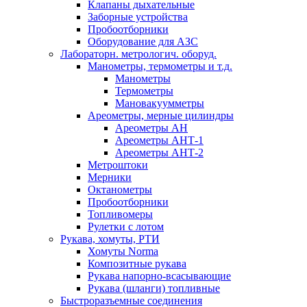
Клапаны дыхательные
Заборные устройства
Пробоотборники
Оборудование для АЗС
Лабораторн. метрологич. оборуд.
Манометры, термометры и т.д.
Манометры
Термометры
Мановакуумметры
Ареометры, мерные цилиндры
Ареометры АН
Ареометры АНТ-1
Ареометры АНТ-2
Метроштоки
Мерники
Октанометры
Пробоотборники
Топливомеры
Рулетки с лотом
Рукава, хомуты, РТИ
Хомуты Norma
Композитные рукава
Рукава напорно-всасывающие
Рукава (шланги) топливные
Быстроразъемные соединения