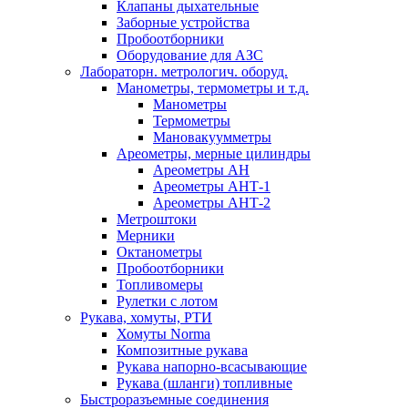
Клапаны дыхательные
Заборные устройства
Пробоотборники
Оборудование для АЗС
Лабораторн. метрологич. оборуд.
Манометры, термометры и т.д.
Манометры
Термометры
Мановакуумметры
Ареометры, мерные цилиндры
Ареометры АН
Ареометры АНТ-1
Ареометры АНТ-2
Метроштоки
Мерники
Октанометры
Пробоотборники
Топливомеры
Рулетки с лотом
Рукава, хомуты, РТИ
Хомуты Norma
Композитные рукава
Рукава напорно-всасывающие
Рукава (шланги) топливные
Быстроразъемные соединения