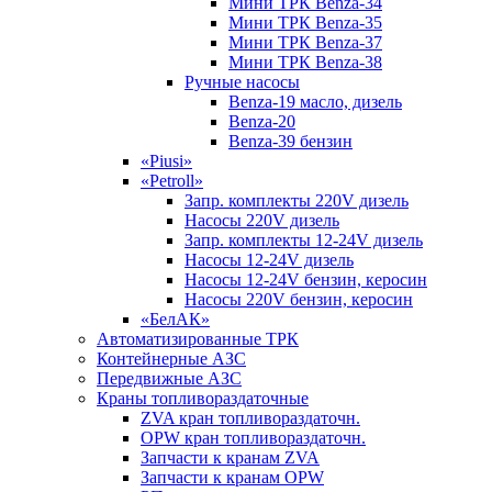
Мини ТРК Benza-34
Мини ТРК Benza-35
Мини ТРК Benza-37
Мини ТРК Benza-38
Ручные насосы
Benza-19 масло, дизель
Benza-20
Benza-39 бензин
«Piusi»
«Petroll»
Запр. комплекты 220V дизель
Насосы 220V дизель
Запр. комплекты 12-24V дизель
Насосы 12-24V дизель
Насосы 12-24V бензин, керосин
Насосы 220V бензин, керосин
«БелАК»
Автоматизированные ТРК
Контейнерные АЗС
Передвижные АЗС
Краны топливораздаточные
ZVA кран топливораздаточн.
OPW кран топливораздаточн.
Запчасти к кранам ZVA
Запчасти к кранам OPW