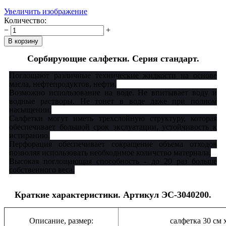
Увеличить изображение
Количество:
−
+
Сорбирующие салфетки. Серия стандарт.
Поглощают различные технические жидкости на основе
масла, нефтепродуктов, нефти.
Возможно использование на воде. Не впитывает воду и
водные растворы. Не тонет в воде даже при полном
насыщении.
Салфетки могут иметь трехслойную структуру, которая
обеспечивает большой срок экслуатации, устойчивость к
истиранию.
Перфорация обеспечивает сокращение объема отходов
позволяя использовать необходимое количство материала.
Высокая поглощающая способность - до 20 раз больше
собственного веса.
Краткие характеристики. Артикул ЭС-3040200.
Описание, размер:
салфетка 30 см 