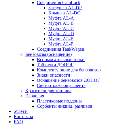
Соединения CamLock
Заглушка AL-DP
Крышка AL-DC
Муфта AL-A
Муфта AL-B
Муфта AL-C
Муфта AL-D
Муфта AL-E
Муфта AL-F
Соединения TankWagen
Бензовозы (оснащение)
Вспомогательные знаки
Таблички ДОПОГ
Комплектующие для бензовозов
Знаки опасности
Оснащение бензовозов ДОПОГ
Светоотражающая лента
Красители для топлива
Экология
Пластиковые поддоны
Сорбенты ликвид. разливов
Услуги
Контакты
FAQ