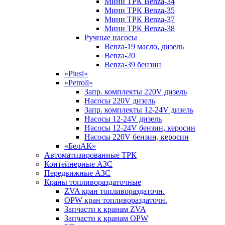
Мини ТРК Benza-34
Мини ТРК Benza-35
Мини ТРК Benza-37
Мини ТРК Benza-38
Ручные насосы
Benza-19 масло, дизель
Benza-20
Benza-39 бензин
«Piusi»
«Petroll»
Запр. комплекты 220V дизель
Насосы 220V дизель
Запр. комплекты 12-24V дизель
Насосы 12-24V дизель
Насосы 12-24V бензин, керосин
Насосы 220V бензин, керосин
«БелАК»
Автоматизированные ТРК
Контейнерные АЗС
Передвижные АЗС
Краны топливораздаточные
ZVA кран топливораздаточн.
OPW кран топливораздаточн.
Запчасти к кранам ZVA
Запчасти к кранам OPW