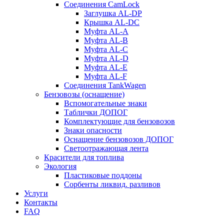
Соединения CamLock
Заглушка AL-DP
Крышка AL-DC
Муфта AL-A
Муфта AL-B
Муфта AL-C
Муфта AL-D
Муфта AL-E
Муфта AL-F
Соединения TankWagen
Бензовозы (оснащение)
Вспомогательные знаки
Таблички ДОПОГ
Комплектующие для бензовозов
Знаки опасности
Оснащение бензовозов ДОПОГ
Светоотражающая лента
Красители для топлива
Экология
Пластиковые поддоны
Сорбенты ликвид. разливов
Услуги
Контакты
FAQ