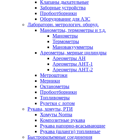
Клапаны дыхательные
Заборные устройства
Пробоотборники
Оборудование для АЗС
Лабораторн. метрологич. оборуд.
Манометры, термометры и т.д.
Манометры
Термометры
Мановакуумметры
Ареометры, мерные цилиндры
Ареометры АН
Ареометры АНТ-1
Ареометры АНТ-2
Метроштоки
Мерники
Октанометры
Пробоотборники
Топливомеры
Рулетки с лотом
Рукава, хомуты, РТИ
Хомуты Norma
Композитные рукава
Рукава напорно-всасывающие
Рукава (шланги) топливные
Быстроразъемные соединения