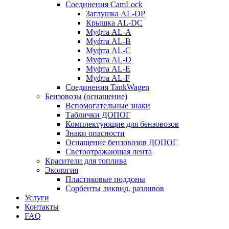
Соединения CamLock
Заглушка AL-DP
Крышка AL-DC
Муфта AL-A
Муфта AL-B
Муфта AL-C
Муфта AL-D
Муфта AL-E
Муфта AL-F
Соединения TankWagen
Бензовозы (оснащение)
Вспомогательные знаки
Таблички ДОПОГ
Комплектующие для бензовозов
Знаки опасности
Оснащение бензовозов ДОПОГ
Светоотражающая лента
Красители для топлива
Экология
Пластиковые поддоны
Сорбенты ликвид. разливов
Услуги
Контакты
FAQ