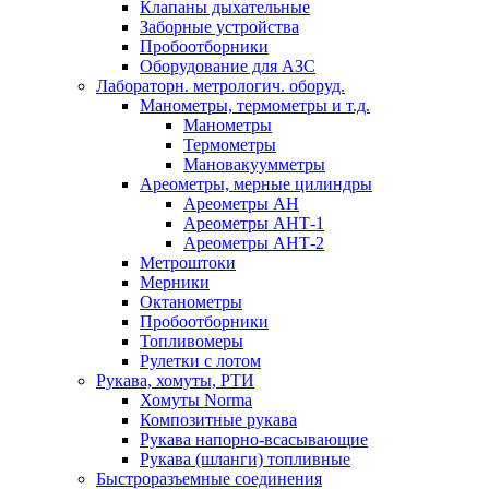
Клапаны дыхательные
Заборные устройства
Пробоотборники
Оборудование для АЗС
Лабораторн. метрологич. оборуд.
Манометры, термометры и т.д.
Манометры
Термометры
Мановакуумметры
Ареометры, мерные цилиндры
Ареометры АН
Ареометры АНТ-1
Ареометры АНТ-2
Метроштоки
Мерники
Октанометры
Пробоотборники
Топливомеры
Рулетки с лотом
Рукава, хомуты, РТИ
Хомуты Norma
Композитные рукава
Рукава напорно-всасывающие
Рукава (шланги) топливные
Быстроразъемные соединения