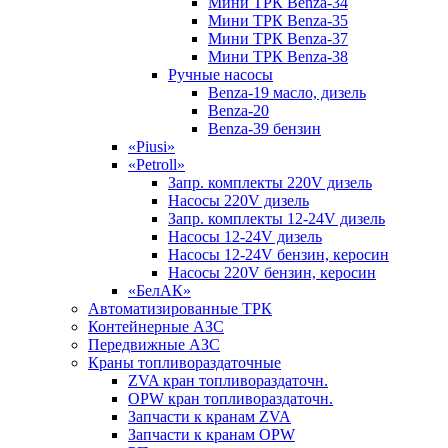
Мини ТРК Benza-34
Мини ТРК Benza-35
Мини ТРК Benza-37
Мини ТРК Benza-38
Ручные насосы
Benza-19 масло, дизель
Benza-20
Benza-39 бензин
«Piusi»
«Petroll»
Запр. комплекты 220V дизель
Насосы 220V дизель
Запр. комплекты 12-24V дизель
Насосы 12-24V дизель
Насосы 12-24V бензин, керосин
Насосы 220V бензин, керосин
«БелАК»
Автоматизированные ТРК
Контейнерные АЗС
Передвижные АЗС
Краны топливораздаточные
ZVA кран топливораздаточн.
OPW кран топливораздаточн.
Запчасти к кранам ZVA
Запчасти к кранам OPW