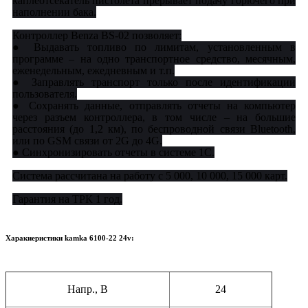
каплеотсекатель пистолета прерывает подачу горючего при
наполнении бака.
Контроллер Benza BS-02 позволяет:
● Выдавать топливо по лимитам, установленным в
программе – на одно транспортное средство, месячным,
еженедельным, ежедневным и т.п.
● Заправлять транспорт только после идентификации
пользователя.
● Сохранять данные, отправлять отчеты на компьютер
через разъем контроллера, в том числе – на большие
расстояния (до 1,2 км), по беспроводной связи Bluetooth,
или по GSM связи от 2G до 4G.
● Синхронизировать отчеты в системе 1С.
Система рассчитана на работу с 5 000, 10 000, 15 000 карт.
Гарантия на ТРК 1 год.
Харакиеристики kamka 6100-22 24v:
Напр., В
24