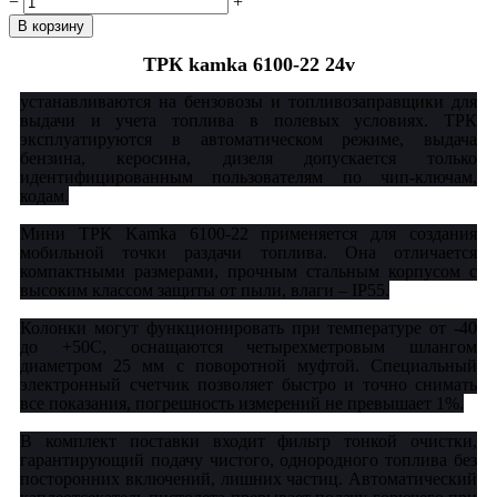
−
+
ТРК kamka 6100-22 24v
устанавливаются на бензовозы и топливозаправщики для
выдачи и учета топлива в полевых условиях. ТРК
эксплуатируются в автоматическом режиме, выдача
бензина, керосина, дизеля допускается только
идентифицированным пользователям по чип-ключам,
кодам.
Мини ТРК Kamka 6100-22 применяется для создания
мобильной точки раздачи топлива. Она отличается
компактными размерами, прочным стальным корпусом с
высоким классом защиты от пыли, влаги – IP55.
Колонки могут функционировать при температуре от -40
до +50С, оснащаются четырехметровым шлангом
диаметром 25 мм с поворотной муфтой. Специальный
электронный счетчик позволяет быстро и точно снимать
все показания, погрешность измерений не превышает 1%.
В комплект поставки входит фильтр тонкой очистки,
гарантирующий подачу чистого, однородного топлива без
посторонних включений, лишних частиц. Автоматический