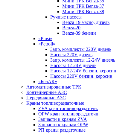
Мини ТРК Benza-35
Мини ТРК Benza-37
Мини ТРК Benza-38
Ручные насосы
Benza-19 масло, дизель
Benza-20
Benza-39 бензин
«Piusi»
«Petroll»
Запр. комплекты 220V дизель
Насосы 220V дизель
Запр. комплекты 12-24V дизель
Насосы 12-24V дизель
Насосы 12-24V бензин, керосин
Насосы 220V бензин, керосин
«БелАК»
Автоматизированные ТРК
Контейнерные АЗС
Передвижные АЗС
Краны топливораздаточные
ZVA кран топливораздаточн.
OPW кран топливораздаточн.
Запчасти к кранам ZVA
Запчасти к кранам OPW
РП краны раздаточные