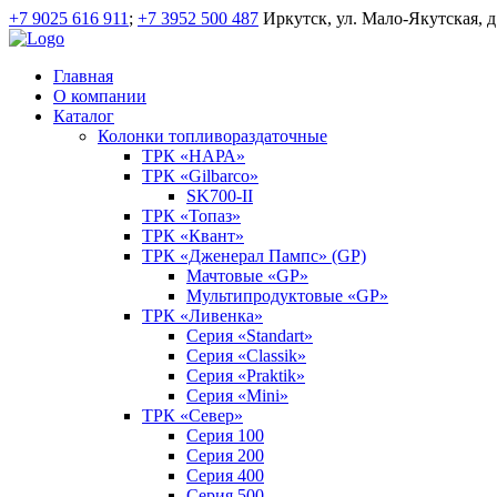
+7 9025 616 911
;
+7 3952 500 487
Иркутск, ул. Мало-Якутская, д
Главная
О компании
Каталог
Колонки топливораздаточные
ТРК «НАРА»
ТРК «Gilbarco»
SK700-II
ТРК «Топаз»
ТРК «Квант»
ТРК «Дженерал Пампс» (GP)
Мачтовые «GP»
Мультипродуктовые «GP»
ТРК «Ливенка»
Серия «Standart»
Серия «Classik»
Серия «Praktik»
Серия «Mini»
ТРК «Север»
Серия 100
Серия 200
Серия 400
Серия 500