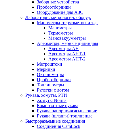
Заборные устройства
Пробоотборники
Оборудование для АЗС
Лабораторн. метрологич. оборуд.
Манометры, термометры и т.д.
Манометры
Термометры
Мановакуумметры
Ареометры, мерные цилиндры
Ареометры АН
Ареометры АНТ-1
Ареометры АНТ-2
Метроштоки
Мерники
Октанометры
Пробоотборники
Топливомеры
Рулетки с лотом
Рукава, хомуты, РТИ
Хомуты Norma
Композитные рукава
Рукава напорно-всасывающие
Рукава (шланги) топливные
Быстроразъемные соединения
Соединения CamLock