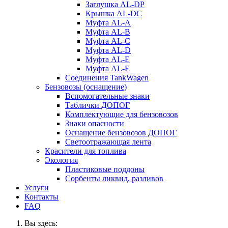
Заглушка AL-DP
Крышка AL-DC
Муфта AL-A
Муфта AL-B
Муфта AL-C
Муфта AL-D
Муфта AL-E
Муфта AL-F
Соединения TankWagen
Бензовозы (оснащение)
Вспомогательные знаки
Таблички ДОПОГ
Комплектующие для бензовозов
Знаки опасности
Оснащение бензовозов ДОПОГ
Светоотражающая лента
Красители для топлива
Экология
Пластиковые поддоны
Сорбенты ликвид. разливов
Услуги
Контакты
FAQ
Вы здесь: