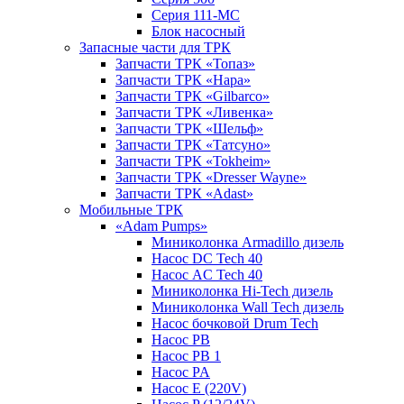
Серия 111-МС
Блок насосный
Запасные части для ТРК
Запчасти ТРК «Топаз»
Запчасти ТРК «Нара»
Запчасти ТРК «Gilbarco»
Запчасти ТРК «Ливенка»
Запчасти ТРК «Шельф»
Запчасти ТРК «Татсуно»
Запчасти ТРК «Tokheim»
Запчасти ТРК «Dresser Wayne»
Запчасти ТРК «Adast»
Мобильные ТРК
«Adam Pumps»
Миниколонка Armadillo дизель
Насос DC Tech 40
Насос AC Tech 40
Миниколонка Hi-Tech дизель
Миниколонка Wall Tech дизель
Насос бочковой Drum Tech
Насос PB
Насос PB 1
Насос PA
Насос E (220V)